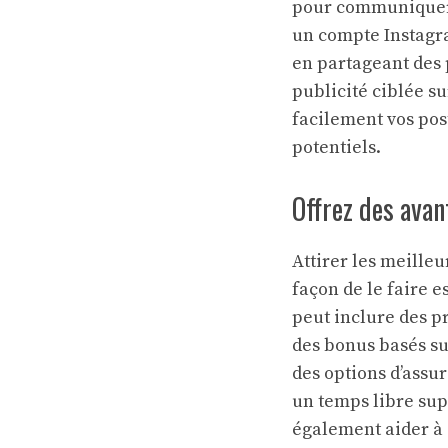
pour communiquer 
un compte Instagra
en partageant des p
publicité ciblée s
facilement vos pos
potentiels.
Offrez des avan
Attirer les meille
façon de le faire e
peut inclure des p
des bonus basés s
des options d’assur
un temps libre sup
également aider à a