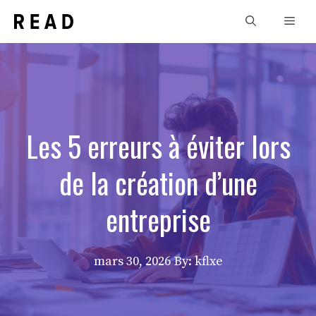
Aller
Men
au
contenu
Les 5 erreurs à éviter lors
de la création d’une
entreprise
mars 30, 2026
By: kflxe