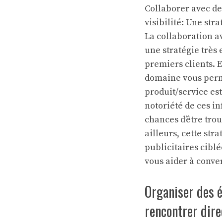
Collaborer avec de
visibilité: Une str
La collaboration av
une stratégie très 
premiers clients. E
domaine vous perme
produit/service es
notoriété de ces in
chances d’être tro
ailleurs, cette st
publicitaires ciblé
vous aider à conver
Organiser des é
rencontrer dire