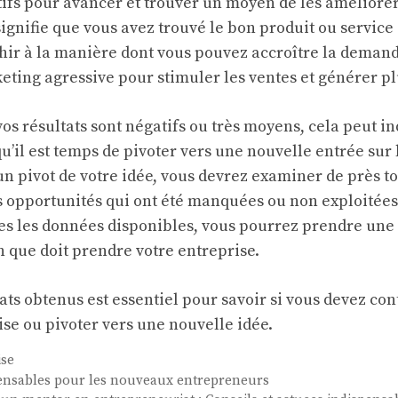
ifs pour avancer et trouver un moyen de les améliorer. 
 signifie que vous avez trouvé le bon produit ou service 
chir à la manière dont vous pouvez accroître la deman
ing agressive pour stimuler les ventes et générer pl
 vos résultats sont négatifs ou très moyens, cela peut i
 qu’il est temps de pivoter vers une nouvelle entrée su
n pivot de votre idée, vous devrez examiner de près t
des opportunités qui ont été manquées ou non exploitées
es les données disponibles, vous pourrez prendre une 
n que doit prendre votre entreprise.
ats obtenus est essentiel pour savoir si vous devez con
ise ou pivoter vers une nouvelle idée.
ise
spensables pour les nouveaux entrepreneurs