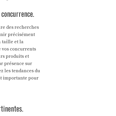
a concurrence.
aire des recherches
inir précisément
taille et la
te vos concurrents
rs produits et
eur présence sur
ez les tendances du
est importante pour
tinentes.