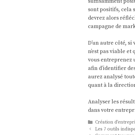
suffisamment posit
sont positifs, cela
devrez alors réflé
campagne de market
D’un autre côté, si
n’est pas viable et
vous entreprenez u
afin d’identifier 
aurez analysé tout
quant à la directio
Analyser les résult
dans votre entrepr
Catégories
Création d'entrepr
Les 7 outils indi