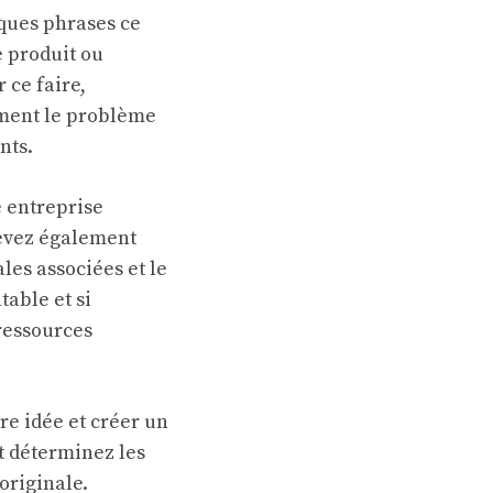
ques phrases ce
e produit ou
 ce faire,
ement le problème
nts.
e entreprise
devez également
les associées et le
table et si
 ressources
re idée et créer un
t déterminez les
originale.