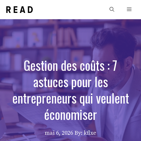
Aller
Men
au
contenu
Gestion des coûts : 7
astuces pour les
entrepreneurs qui veulent
économiser
mai 6, 2026
By: kflxe