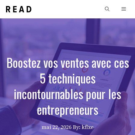
Aller
Men
au
contenu
Boostez vos ventes avec ces
5 techniques
incontournables pour les
entrepreneurs
mai 22, 2026
By: kflxe