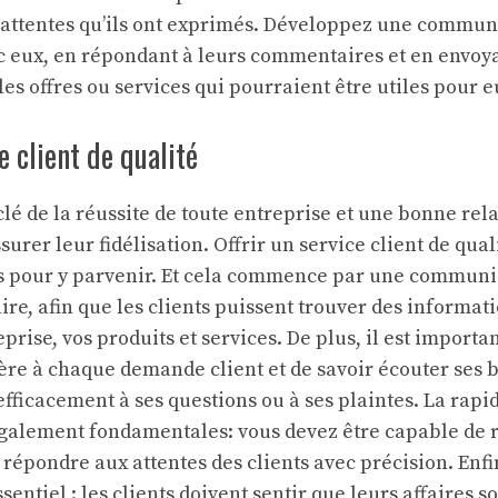
 attentes qu’ils ont exprimés. Développez une commun
 eux, en répondant à leurs commentaires et en envoya
les offres ou services qui pourraient être utiles pour e
e client de qualité
 clé de la réussite de toute entreprise et une bonne rel
surer leur fidélisation. Offrir un service client de quali
 pour y parvenir. Et cela commence par une communi
ire, afin que les clients puissent trouver des informati
eprise, vos produits et services. De plus, il est importa
ière à chaque demande client et de savoir écouter ses b
ficacement à ses questions ou à ses plaintes. La rapidi
également fondamentales: vous devez être capable de
t répondre aux attentes des clients avec précision. Enfin
sentiel : les clients doivent sentir que leurs affaires 