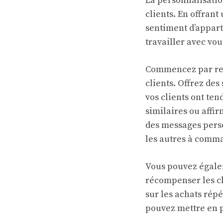
La personnalisatio
clients. En offran
sentiment d’appart
travailler avec vo
Commencez par rec
clients. Offrez des
vos clients ont te
similaires ou affi
des messages perso
les autres à comm
Vous pouvez égalem
récompenser les cl
sur les achats répé
pouvez mettre en p