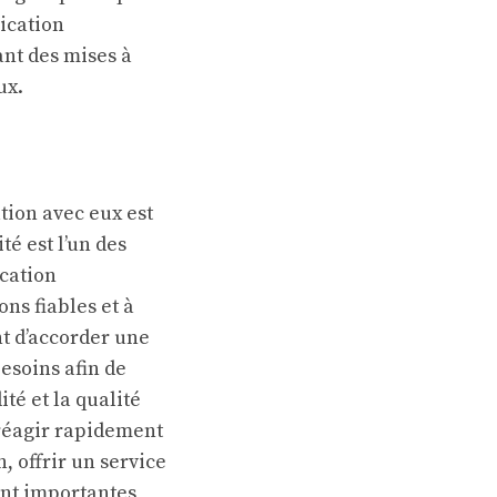
ication
nt des mises à
ux.
ation avec eux est
té est l’un des
cation
ons fiables et à
nt d’accorder une
esoins afin de
té et la qualité
 réagir rapidement
, offrir un service
sont importantes