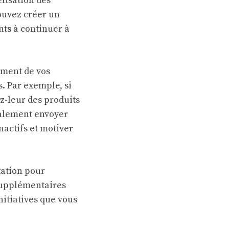
lisation des
ouvez créer un
ts à continuer à
ement de vos
s. Par exemple, si
z-leur des produits
également envoyer
nactifs et motiver
tation pour
 supplémentaires
nitiatives que vous