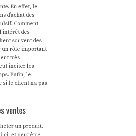
te. En effet, le
ns d’achat des
mpulsif. Comment
l’intérêt des
hent souvent des
r un rôle important
ment très
ut inciter les
ps. Enfin, le
i le client n’a pas
es ventes
heter un produit.
-ci, et peut être