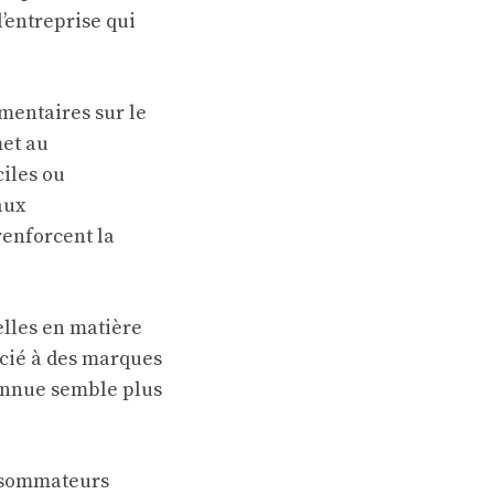
l’entreprise qui
mentaires sur le
met au
iles ou
aux
renforcent la
lles en matière
ocié à des marques
onnue semble plus
onsommateurs