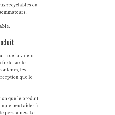
aux recyclables ou
nsommateurs.
able.
roduit
r a de la valeur
 forte sur le
couleurs, les
erception que le
ion que le produit
imple peut aider à
de personnes. Le