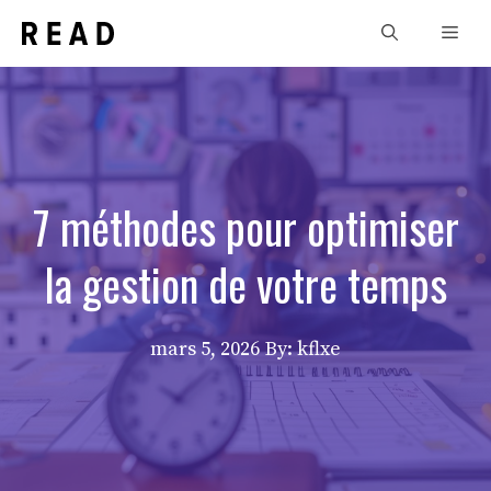
Aller
Men
au
contenu
7 méthodes pour optimiser
la gestion de votre temps
mars 5, 2026
By: kflxe